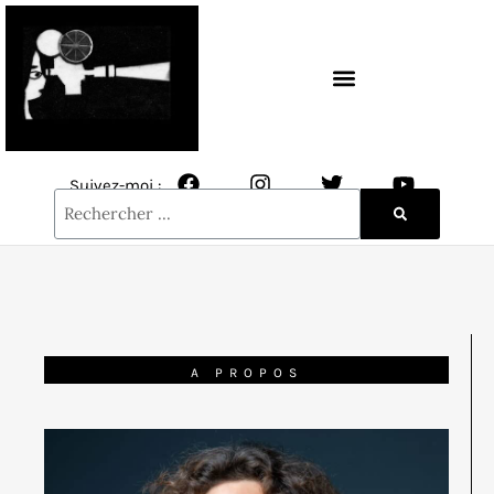
CONTACT / NEWSLETTER
Suivez-moi :
A PROPOS