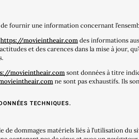
de fournir une information concernant l’ensemble
e
https://movieintheair.com
des informations auss
titudes et des carences dans la mise à jour, qu’el
s.
s://movieintheair.com
sont données à titre indica
/movieintheair.com
ne sont pas exhaustifs. Ils s
 DONNÉES TECHNIQUES.
de dommages matériels liés à l’utilisation du site
, ne contenant pas de virus et avec un navigateu