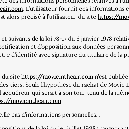
te des informations personnelles relatives à l’ut
eair.com
. L’utilisateur fournit ces information
st alors précisé à l’utilisateur du site
https://mo
suivants de la loi 78-17 du 6 janvier 1978 relativ
 rectification et d’opposition aux données perso
re d’identité avec signature du titulaire de la pi
 du site
https://movieintheair.com
n’est publiée 
s tiers. Seule l’hypothèse du rachat de Movie In
el acquéreur qui serait à son tour tenu de la mêm
ps://movieintheair.com
.
eille pas d’informations personnelles. .
ositions de la loi du 1er juillet 1998 transposant 