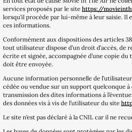
En tout état de cause Movie In The Air ne collec
services proposés par le site
https://movieinth
lorsqu’il procède par lui-même à leur saisie. Il e
ces informations.
Conformément aux dispositions des articles 38 et 
tout utilisateur dispose d’un droit d’accès, de
écrite et signée, accompagnée d’une copie du tit
doit être envoyée.
Aucune information personnelle de l’utilisateur
cédée ou vendue sur un support quelconque à de
transmission des dites informations à l’éventu
des données vis à vis de l’utilisateur du site
htt
Le site n’est pas déclaré à la CNIL car il ne recu
Les bases de données sont protégées par les disp