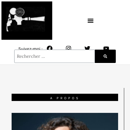
CONTACT / NEWSLETTER
Suivez-moi :
A PROPOS