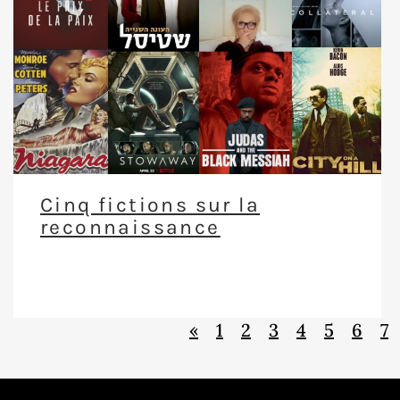
Cinq fictions sur la
reconnaissance
«
1
2
3
4
5
6
7