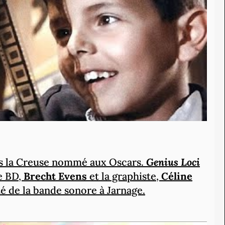
s la Creuse nommé aux Oscars.
Genius Loci
e BD,
Brecht Evens
et la graphiste,
Céline
ité de la bande sonore à Jarnage.