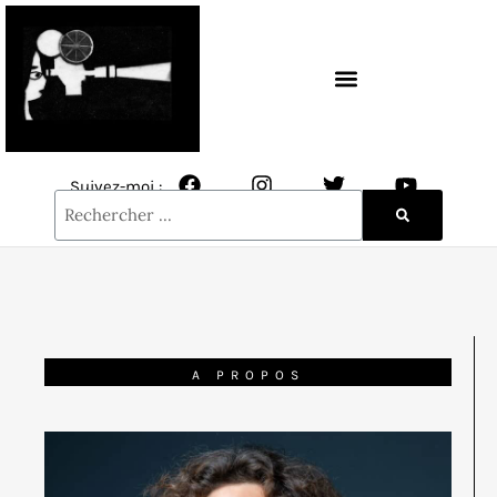
CONTACT / NEWSLETTER
Suivez-moi :
A PROPOS