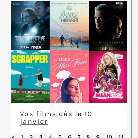
Vos films dès le 10
janvier
«
1
2
3
4
5
6
7
8
9
10
11