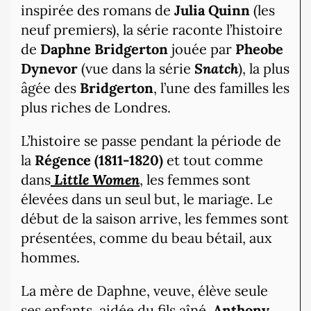
inspirée des romans de
Julia Quinn
(les
neuf premiers), la série raconte l’histoire
de
Daphne Bridgerton
jouée par
Pheobe
Dynevor
(vue dans la série
Snatch
), la plus
âgée des
Bridgerton
, l’une des familles les
plus riches de Londres.
L’histoire se passe pendant la période de
la
Régence (1811-1820)
et tout comme
dans
Little Women
, les femmes sont
élevées dans un seul but, le mariage. Le
début de la saison arrive, les femmes sont
présentées, comme du beau bétail, aux
hommes.
La mère de Daphne, veuve, élève seule
ses enfants, aidée du fils aîné,
Anthony,