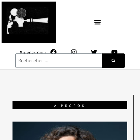
CONTACT / NEWSLETTER
Suivez-moi :
A PROPOS