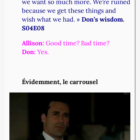
we want so much more. We’re ruined
because we get these things and
wish what we had. »
Don’s wisdom.
S04E08
Allison:
Good time? Bad time?
Don:
Yes.
Évidemment, le carrousel