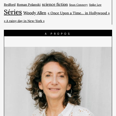
science fiction
Redford
Roman Polanski
Sean Connery
Spike Lee
Séries
Woody Allen
« Once Upon a Time… in Hollywood »
« A rainy day in New-York »
A PROPOS