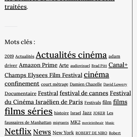
traitées
.
Mots clés :
Actualités cinéma
2019
adam
Actualités
Canal+
Amazon Prime
Arte
driver
audiovisuel
Brad Pitt
cinéma
Champs Elysees Film Festival
confinement
court métrage
Damien Chazelle
David Lowery
Festival
festival de cannes
Festival
Documentaire
films
du Cinéma Israélien de Paris
film
Festivals
films séries
Jazz
histoire
Israel
Les
JOKER
MK2
faussaires de Manhattan
migrants
movieintheair
Music
Netflix
News
New York
ROBERT DE NIRO
Robert