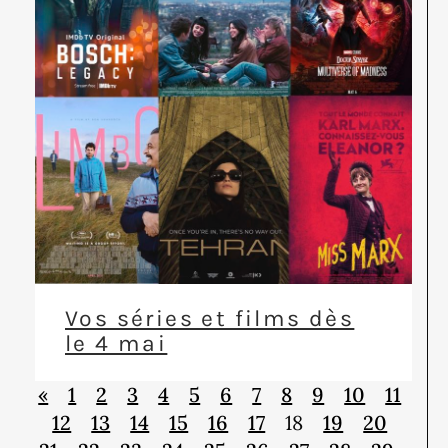
Vos séries et films dès
le 4 mai
«
1
2
3
4
5
6
7
8
9
10
11
12
13
14
15
16
17
18
19
20