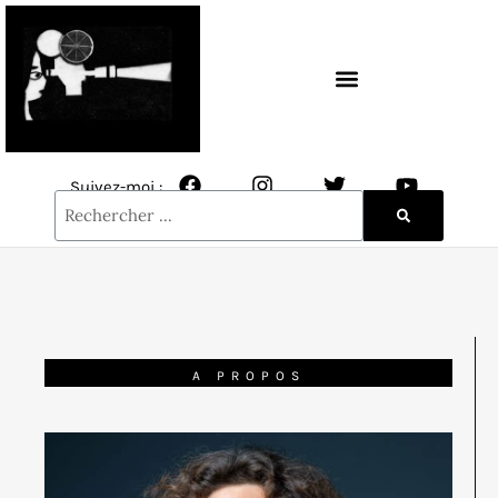
CONTACT / NEWSLETTER
Suivez-moi :
A PROPOS