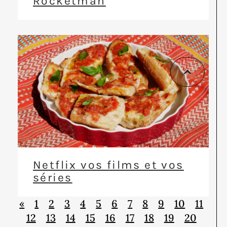
Rocketman
Netflix vos films et vos
séries
«
1
2
3
4
5
6
7
8
9
10
11
12
13
14
15
16
17
18
19
20