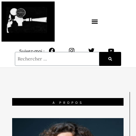
CONTACT / NEWSLETTER
Suivez-moi :
A PROPOS