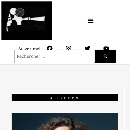
CONTACT / NEWSLETTER
Suivez-moi :
A PROPOS