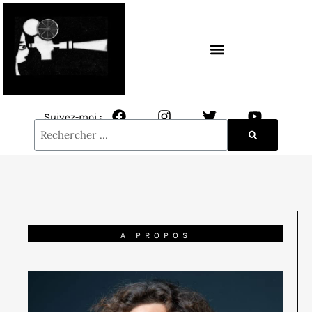
CONTACT / NEWSLETTER
Suivez-moi :
A PROPOS