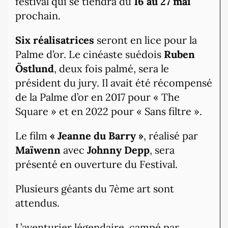
festival qui se tiendra du
16 au 27 mai
prochain.
Six réalisatrices
seront en lice pour la
Palme d’or. Le cinéaste suédois
Ruben
Östlund
, deux fois palmé, sera le
président du jury. Il avait été récompensé
de la Palme d’or en 2017 pour « The
Square » et en 2022 pour « Sans filtre ».
Le film
« Jeanne du Barry »
, réalisé par
Maïwenn
avec
Johnny Depp
, sera
présenté en ouverture du Festival.
Plusieurs géants du 7ème art sont
attendus.
L’aventurier légendaire, campé par