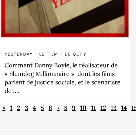
YESTERDAY – LE FILM – DE QUI ?
Comment Danny Boyle, le réalisateur de
« Slumdog Millionnaire » dont les films
parlent de justice sociale, et le scénariste
de ….
«
1
2
3
4
5
6
7
8
9
10
11
12
13
14
1