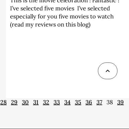
This is the movie celebration ! Fantastic !
I’ve selected five movies I’ve selected
especially for you five movies to watch
(read my reviews on this blog)
28
29
30
31
32
33
34
35
36
37
38
39