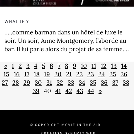
WHAT IF ?
…..comme barman dans un hôtel de luxe le
soir. Un soir, Anne Montgomery, l’aborde au
bar. Il lui parle alors du projet de sa femme….
«
1
2
3
4
5
6
7
8
9
10
11
12
13
14
15
16
17
18
19
20
21
22
23
24
25
26
27
28
29
30
31
32
33
34
35
36
37
38
39
40
41
42
43
44
»
© COPYRIGHT MOVIE IN THE AIR
CRÉATION DYNAMIC WEB