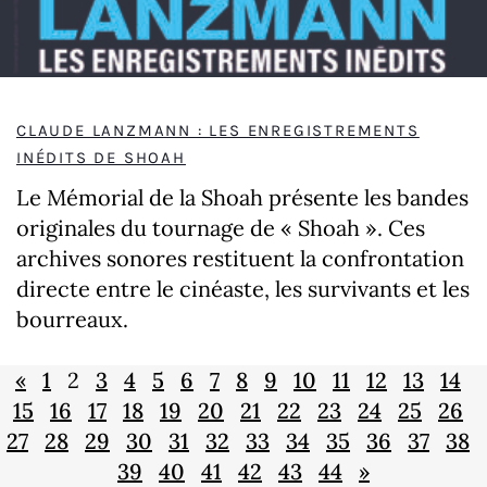
CLAUDE LANZMANN : LES ENREGISTREMENTS
INÉDITS DE SHOAH
Le Mémorial de la Shoah présente les bandes
originales du tournage de « Shoah ». Ces
archives sonores restituent la confrontation
directe entre le cinéaste, les survivants et les
bourreaux.
«
1
2
3
4
5
6
7
8
9
10
11
12
13
14
15
16
17
18
19
20
21
22
23
24
25
26
27
28
29
30
31
32
33
34
35
36
37
38
39
40
41
42
43
44
»