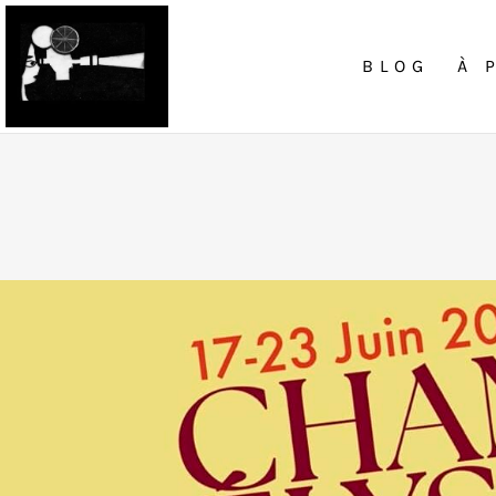
BLOG
À 