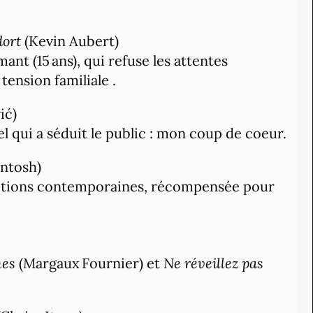
dort
(Kevin Aubert)
ant (15 ans), qui refuse les attentes
 tension familiale
.
ić)
el qui a séduit le public : mon coup de coeur.
ntosh)
motions contemporaines, récompensée pour
mes
(Margaux Fournier) et
Ne réveillez pas