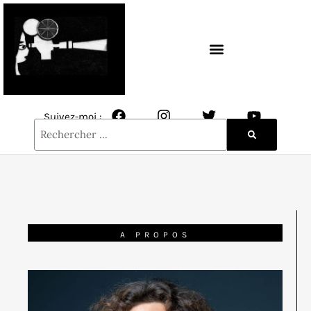
CONTACT / NEWSLETTER
Suivez-moi :
A PROPOS