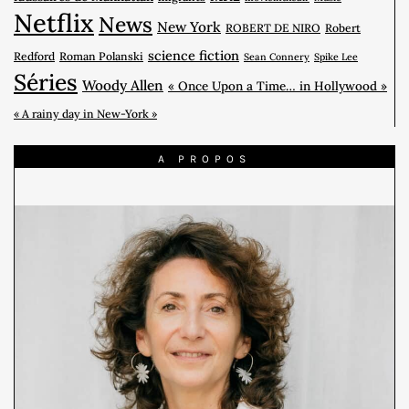
Netflix
News
New York
ROBERT DE NIRO
Robert
science fiction
Redford
Roman Polanski
Sean Connery
Spike Lee
Séries
Woody Allen
« Once Upon a Time… in Hollywood »
« A rainy day in New-York »
A PROPOS