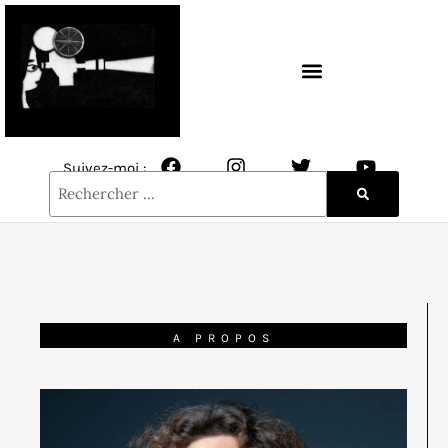
CONTACT / NEWSLETTER
Suivez-moi :
A PROPOS