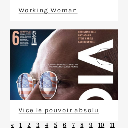
Working Woman
Vice le pouvoir absolu
«
1
2
3
4
5
6
7
8
9
10
11