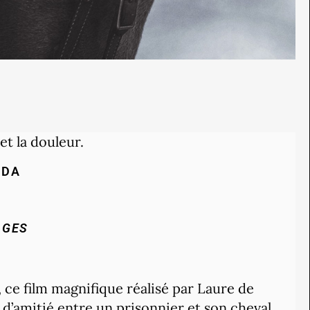
 et la douleur.
ADA
AGES
, ce film magnifique réalisé par Laure de
’amitié entre un prisonnier et son cheval.