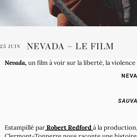
NEVADA – LE FILM
25 JUIN
Nevada,
un film à voir sur la liberté, la violence
NEV
SAUV
Estampillé par
Robert Redford
à la production
Clermont-Tonnerre nous raconte une histoire d