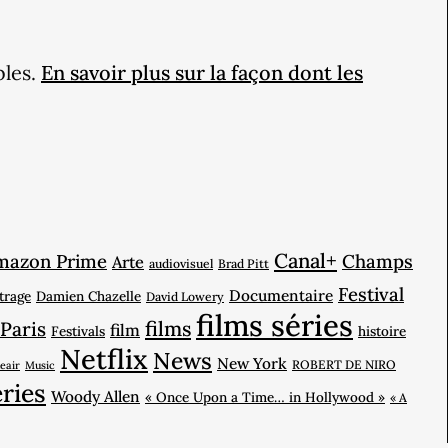
bles.
En savoir plus sur la façon dont les
Canal+
mazon Prime
Champs
Arte
audiovisuel
Brad Pitt
Festival
Documentaire
trage
Damien Chazelle
David Lowery
films séries
films
 Paris
film
Festivals
histoire
Netflix
News
New York
ROBERT DE NIRO
eair
Music
ries
Woody Allen
« Once Upon a Time… in Hollywood »
« A