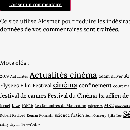
Ce site utilise Akismet pour réduire les indésira
données de vos commentaires sont traitées
.
Mots clés :
Actualités cinéma
A
2019
adam driver
Actualités
cinéma
Elysees Film Festival
confinement
court mé
festival de cannes
Festival du Cinéma Israélien de
Jazz
MK2
Israel
Les faussaires de Manhattan
JOKER
migrants
movieinth
Sé
science fiction
Robert Redford
Roman Polanski
Sean Connery
Spike Lee
rainy day in New-York »