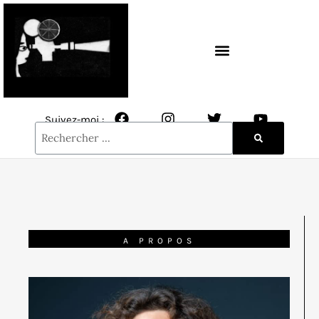
CONTACT / NEWSLETTER
Suivez-moi :
A PROPOS