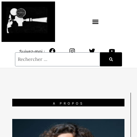
CONTACT / NEWSLETTER
Suivez-moi :
A PROPOS