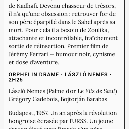
de Kadhafi. Devenu chasseur de trésors,
il n’a qu’une obsession : retrouver l’or de
son père éparpillé dans le Sahel après sa
mort. Pour cela il a besoin de Zoulika,
attachante et incontrôlable, fraîchement
sortie de réinsertion. Premier film de
Jérémy Ferrari — humour noir, cynisme
et dose d’aventure.
ORPHELIN
DRAME · LÁSZLÓ NEMES ·
2H26
László Nemes (Palme d’or
Le Fils de Saul
) ·
Grégory Gadebois, Bojtorján Barabas
Budapest, 1957. Un an après la révolution
hongroise écrasée par l’URSS. Un jeune
garçon élevé avec l’image d’un père