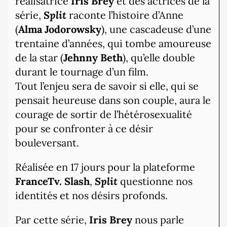
réalisatrice
Iris Brey
et des actrices de la
série,
Split
raconte l’histoire d’Anne
(
Alma Jodorowsky
), une cascadeuse d’une
trentaine d’années, qui tombe amoureuse
de la star (
Jehnny Beth
), qu’elle double
durant le tournage d’un film.
Tout l’enjeu sera de savoir si elle, qui se
pensait heureuse dans son couple, aura le
courage de sortir de l’hétérosexualité
pour se confronter à ce désir
bouleversant.
Réalisée en 17 jours pour la plateforme
FranceTv. Slash
,
Split
questionne nos
identités et nos désirs profonds.
Par cette série,
Iris Brey
nous parle