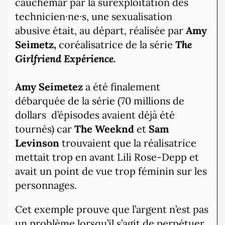
cauchemar par la surexploitation des
technicien·ne·s, une sexualisation
abusive était, au départ, réalisée par
Amy
Seimetz,
coréalisatrice de la série
The
Girlfriend
Expérience.
Amy Seimetez
a été finalement
débarquée de la série (70 millions de
dollars
d’épisodes avaient déjà été
tournés) car
The Weeknd
et
Sam
Levinson
trouvaient que la réalisatrice
mettait trop en avant Lili Rose-Depp et
avait un point de vue trop féminin sur les
personnages.
Cet exemple prouve que l’argent n’est pas
un problème lorsqu’il s’agit de perpétuer