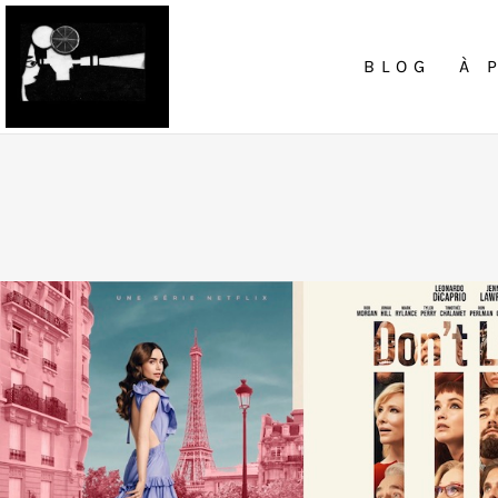
BLOG
À 