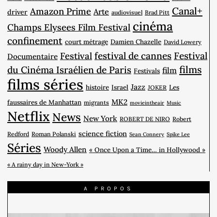
Canal+
Amazon Prime
Arte
driver
audiovisuel
Brad Pitt
cinéma
Champs Elysees Film Festival
confinement
court métrage
Damien Chazelle
David Lowery
Festival
festival de cannes
Festival
Documentaire
films
du Cinéma Israélien de Paris
film
Festivals
films séries
Jazz
histoire
Israel
Les
JOKER
MK2
faussaires de Manhattan
migrants
movieintheair
Music
Netflix
News
New York
ROBERT DE NIRO
Robert
science fiction
Redford
Roman Polanski
Sean Connery
Spike Lee
Séries
Woody Allen
« Once Upon a Time… in Hollywood »
« A rainy day in New-York »
A PROPOS