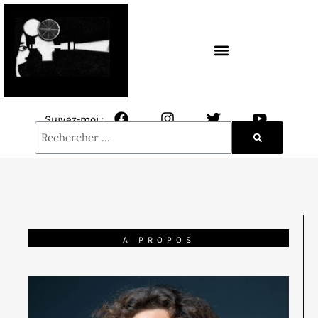
CONTACT / NEWSLETTER
Suivez-moi :
A PROPOS