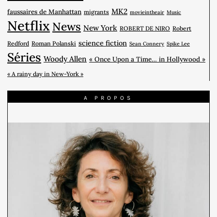
MK2
faussaires de Manhattan
migrants
movieintheair
Music
Netflix
News
New York
ROBERT DE NIRO
Robert
science fiction
Redford
Roman Polanski
Sean Connery
Spike Lee
Séries
Woody Allen
« Once Upon a Time… in Hollywood »
« A rainy day in New-York »
A PROPOS