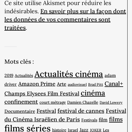
Ce site utilise Akismet pour réduire les
indésirables.
En savoir plus sur la façon dont
les données de vos commentaires sont
traitées
.
Mots clés :
Actualités cinéma
2019
adam
Actualités
Canal+
Amazon Prime
Arte
driver
audiovisuel
Brad Pitt
cinéma
Champs Elysees Film Festival
confinement
court métrage
Damien Chazelle
David Lowery
Festival
festival de cannes
Festival
Documentaire
films
du Cinéma Israélien de Paris
film
Festivals
films séries
Jazz
histoire
Israel
Les
JOKER