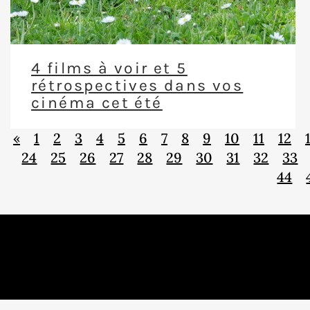
4 films à voir et 5
rétrospectives dans vos
cinéma cet été
«
1
2
3
4
5
6
7
8
9
10
11
12
24
25
26
27
28
29
30
31
32
33
44
B