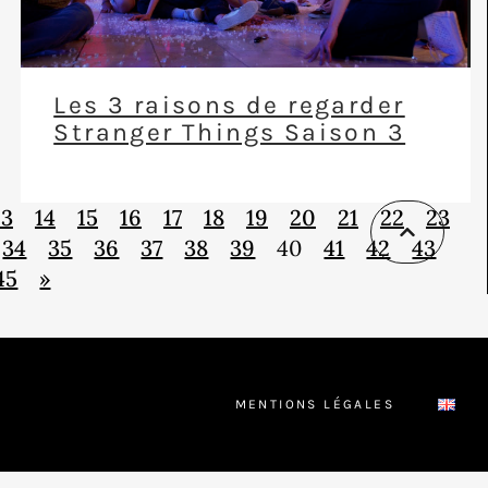
Les 3 raisons de regarder
Stranger Things Saison 3
13
14
15
16
17
18
19
20
21
22
23
34
35
36
37
38
39
40
41
42
43
45
»
MENTIONS LÉGALES