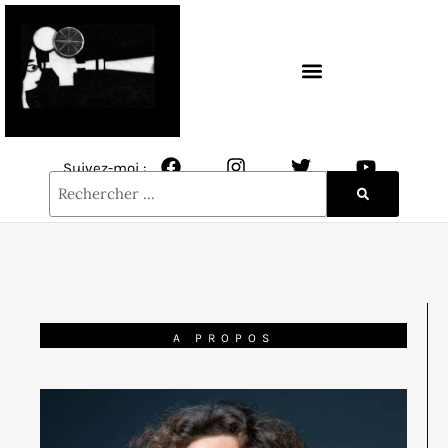
CONTACT / NEWSLETTER
Suivez-moi :
A PROPOS