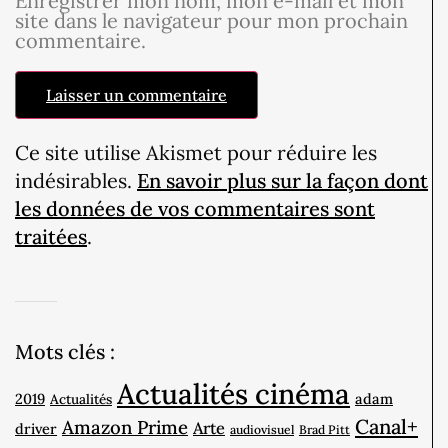
Enregistrer mon nom, mon e-mail et mon
site dans le navigateur pour mon prochain
commentaire.
Ce site utilise Akismet pour réduire les
indésirables.
En savoir plus sur la façon dont
les données de vos commentaires sont
traitées
.
Mots clés :
Actualités cinéma
2019
adam
Actualités
Canal+
Amazon Prime
Arte
driver
audiovisuel
Brad Pitt