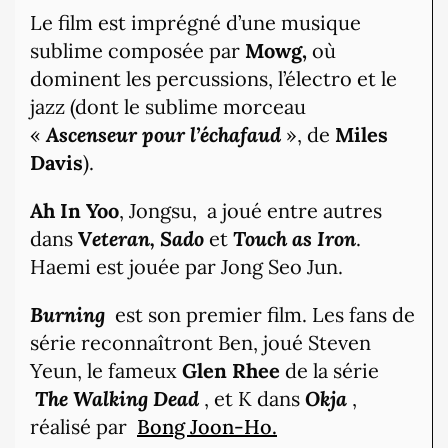
Le film est imprégné d’une musique
sublime composée par
Mowg,
où
dominent les percussions, l’électro et le
jazz (dont le sublime morceau
«
Ascenseur pour l’échafaud
», de
Miles
Davis
).
Ah In Yoo
, Jongsu, a joué entre autres
dans
V
eteran, Sado
et
Touch as Iron
.
Haemi est jouée par Jong Seo Jun.
B
urning
est son premier film. Les fans de
série reconnaîtront Ben, joué Steven
Yeun, le fameux
Glen Rhee
de la série
The Walking Dead
, et K dans
Okja
,
réalisé par
Bong Joon-Ho.