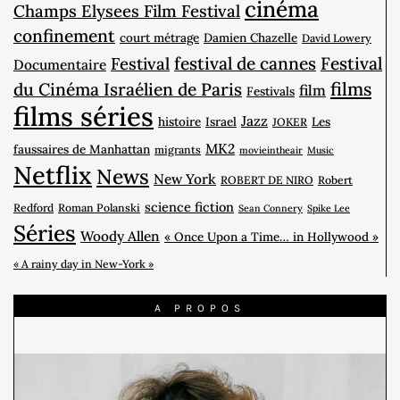
cinéma
Champs Elysees Film Festival
confinement
court métrage
Damien Chazelle
David Lowery
Festival
festival de cannes
Festival
Documentaire
films
du Cinéma Israélien de Paris
film
Festivals
films séries
Jazz
histoire
Israel
Les
JOKER
MK2
faussaires de Manhattan
migrants
movieintheair
Music
Netflix
News
New York
ROBERT DE NIRO
Robert
science fiction
Redford
Roman Polanski
Sean Connery
Spike Lee
Séries
Woody Allen
« Once Upon a Time… in Hollywood »
« A rainy day in New-York »
A PROPOS