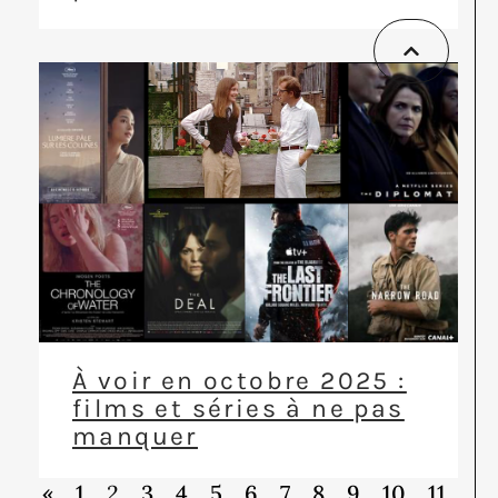
À voir en octobre 2025 :
films et séries à ne pas
manquer
«
1
2
3
4
5
6
7
8
9
10
11