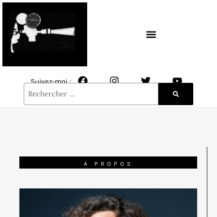
CONTACT / NEWSLETTER
Suivez-moi :
A PROPOS