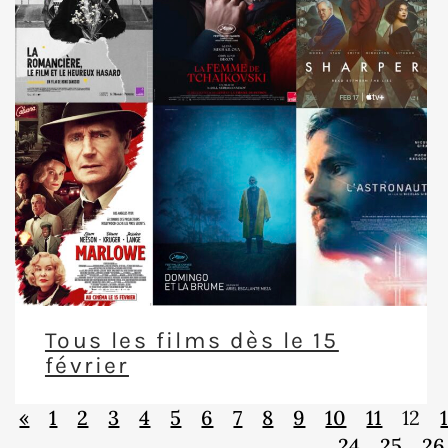
Tous les films dès le 15
février
«
1
2
3
4
5
6
7
8
9
10
11
12
24
25
26