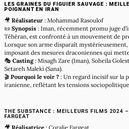
LES GRAINES DU FIGUIER SAUVAGE : MEILL
POIGNANT EN IRAN
🎥
Réalisateur
: Mohammad Rasoulof
📜
Synopsis
: Iman, récemment promu juge d’in
Téhéran, est confronté à un mouvement de pro
Lorsque son arme disparaît mystérieusement, i
imposant des mesures draconiennes qui mettent 
🎭
Casting
: Misagh Zare (Iman), Soheila Goles
Setareh Maleki (Sana).
🎬
Pourquoi le voir ?
: Un regard incisif sur la 
iranienne, reflétant les tensions sociopolitiq
THE SUBSTANCE : MEILLEURS FILMS 2024 
FARGEAT
🎥
Réalisatrice
: Coralie Fargeat