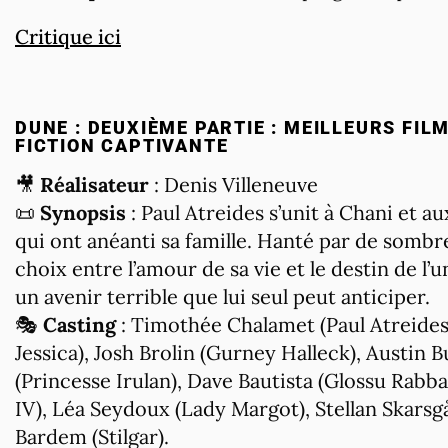
Critique ici
DUNE : DEUXIÈME PARTIE : MEILLEURS FIL
FICTION CAPTIVANTE
🎥
Réalisateur
: Denis Villeneuve
📜
Synopsis
: Paul Atreides s’unit à Chani et 
qui ont anéanti sa famille. Hanté par de sombr
choix entre l’amour de sa vie et le destin de l
un avenir terrible que lui seul peut anticiper.
🎭
Casting
: Timothée Chalamet (Paul Atreides
Jessica), Josh Brolin (Gurney Halleck), Austin 
(Princesse Irulan), Dave Bautista (Glossu Ra
IV), Léa Seydoux (Lady Margot), Stellan Skarsg
Bardem (Stilgar).