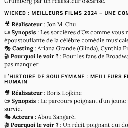
Grumberg par un réalisateur oscarisé.
WICKED : MEILLEURS FILMS 2024 – UNE C
🎥
Réalisateur
: Jon M. Chu
📜
Synopsis
: Les sorcières d’Oz comme vous ne
époustouflante de la célèbre comédie musical
🎭
Casting
: Ariana Grande (Glinda), Cynthia Er
🎬
Pourquoi le voir ?
: Pour les fans de Broadwa
pas manquer.
L’HISTOIRE DE SOULEYMANE : MEILLEURS F
HUMAIN
🎥
Réalisateur
: Boris Lojkine
📜
Synopsis
: Le parcours poignant d’un jeune 
survie.
🎭
Acteurs
: Abou Sangaré.
🎬
Pourquoi le voir ?
: Un récit poignant qui do