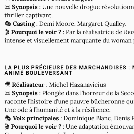
📜
Synopsis
: Une nouvelle drogue révolutionna
thriller captivant.
🎭
Casting
: Demi Moore, Margaret Qualley.
🎬
Pourquoi le voir ?
: Par la réalisatrice de
Rev
intense et visuellement marquante du woman
LA PLUS PRÉCIEUSE DES MARCHANDISES : 
ANIMÉ BOULEVERSANT
🎥
Réalisateur
: Michel Hazanavicius
📜
Synopsis
: Plongée dans l’horreur de la Se
raconte l’histoire d’une pauvre bûcheronne qui
Une ode à l’humanité et à la résilience.
🎭
Voix principales
: Dominique Blanc, Denis 
🎬
Pourquoi le voir ?
: Une adaptation émouvan