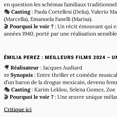
en question les schémas familiaux traditionnels
🎭
Casting
: Paola Cortellesi (Delia), Valerio
(Marcella), Emanuela Fanelli (Marisa).
🎬
Pourquoi le voir ?
: Un récit émouvant qui ex
années 1940, porté par une réalisation sensib
ÉMILIA PEREZ : MEILLEURS FILMS 2024 – 
🎥
Réalisateur
: Jacques Audiard
📜
Synopsis
: Entre thriller et comédie musica
d’un baron de la drogue mexicain, devenu femm
🎭
Casting
: Karim Leklou, Selena Gomez, Zoe 
🎬
Pourquoi le voir ?
: Une œuvre unique mêlant
Critique ici