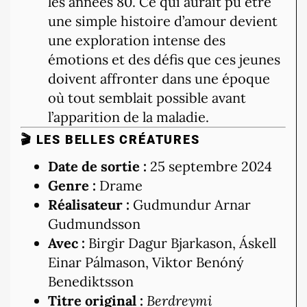
les années 80. Ce qui aurait pu être
une simple histoire d’amour devient
une exploration intense des
émotions et des défis que ces jeunes
doivent affronter dans une époque
où tout semblait possible avant
l’apparition de la maladie.
🎬 LES BELLES CRÉATURES
Date de sortie :
25 septembre 2024
Genre :
Drame
Réalisateur :
Gudmundur Arnar
Gudmundsson
Avec :
Birgir Dagur Bjarkason, Áskell
Einar Pálmason, Viktor Benóný
Benediktsson
Titre original :
Berdreymi