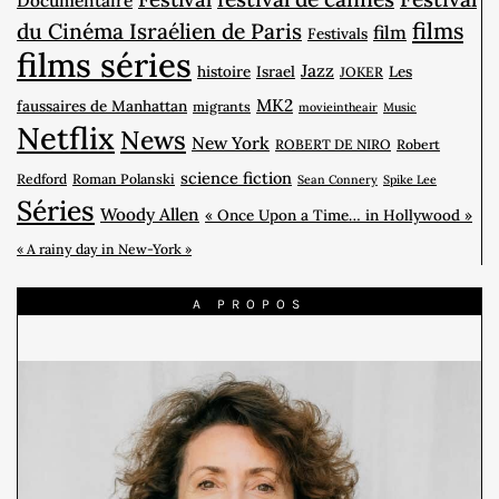
films
du Cinéma Israélien de Paris
film
Festivals
films séries
Jazz
histoire
Israel
Les
JOKER
MK2
faussaires de Manhattan
migrants
movieintheair
Music
Netflix
News
New York
ROBERT DE NIRO
Robert
science fiction
Redford
Roman Polanski
Sean Connery
Spike Lee
Séries
Woody Allen
« Once Upon a Time… in Hollywood »
« A rainy day in New-York »
A PROPOS