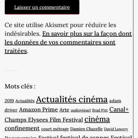
Ce site utilise Akismet pour réduire les
indésirables.
En savoir plus sur la façon dont
les données de vos commentaires sont
traitées
.
Mots clés :
Actualités cinéma
2019
adam
Actualités
Canal+
Amazon Prime
Arte
driver
audiovisuel
Brad Pitt
cinéma
Champs Elysees Film Festival
confinement
court métrage
Damien Chazelle
David Lowery
Festival
festival de cannes
Festival
Documentaire